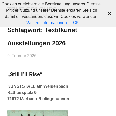
Zum
Cookies erleichtern die Bereitstellung unserer Dienste.
TRUE COLOURS
Inhalt
Mit der Nutzung unserer Dienste erklären Sie sich
springen
Atelier von Birgit Herzberg-Jochum.
damit einverstanden, dass wir Cookies verwenden.
Weitere Informationen
OK
Schlagwort:
Textilkunst
Ausstellungen 2026
9. Februar 2026
„Still I’ll Rise“
KUNSTSTALL am Weidenbach
Rathausplatz 6
71672 Marbach-Rielingshausen